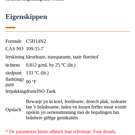
Eigenskippen
Formule
C5H14N2
CAS NO
109-55-7
ferskining
kleurleaze, transparante, taaie floeistof
tichtens
0,812 g/mL by 25 °C (lit.)
siedpunt
133 °C (lit.)
flash(ing)
90 °F
punt
ferpakking
drum/ISO Tank
Bewarje yn in koel, fentilearre, droech plak, isolearre
fan 'e brânboarne, laden en lossen ferfier moat wurde
Opslach
opslein yn oerienstimming mei de bepalingen fan
brânbere giftige gemikaliën
* De parameters binne allinich foar referinsje. Foar details,