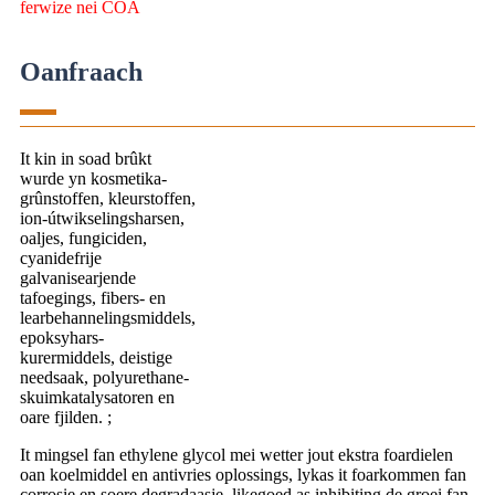
ferwize nei COA
Oanfraach
It kin in soad brûkt
wurde yn kosmetika-
grûnstoffen, kleurstoffen,
ion-útwikselingsharsen,
oaljes, fungiciden,
cyanidefrije
galvanisearjende
tafoegings, fibers- en
learbehannelingsmiddels,
epoksyhars-
kurermiddels, deistige
needsaak, polyurethane-
skuimkatalysatoren en
oare fjilden. ;
It mingsel fan ethylene glycol mei wetter jout ekstra foardielen
oan koelmiddel en antivries oplossings, lykas it foarkommen fan
corrosie en soere degradaasje, likegoed as inhibiting de groei fan