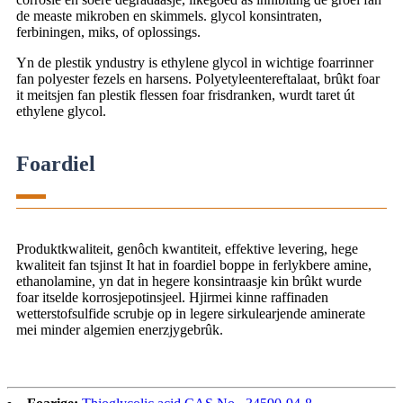
de measte mikroben en skimmels. glycol konsintraten,
ferbiningen, miks, of oplossings.
Yn de plestik yndustry is ethylene glycol in wichtige foarrinner
fan polyester fezels en harsens. Polyetyleentereftalaat, brûkt foar
it meitsjen fan plestik flessen foar frisdranken, wurdt taret út
ethylene glycol.
Foardiel
Produktkwaliteit, genôch kwantiteit, effektive levering, hege
kwaliteit fan tsjinst It hat in foardiel boppe in ferlykbere amine,
ethanolamine, yn dat in hegere konsintraasje kin brûkt wurde
foar itselde korrosjepotinsjeel. Hjirmei kinne raffinaden
wetterstofsulfide scrubje op in legere sirkulearjende aminerate
mei minder algemien enerzjygebrûk.