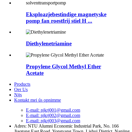
Eksploazjebestindige magnetyske
pomp fan roestfrij stiel H ...
Diethylenetriamine
Propylene Glycol Methyl Ether
Acetate
Products
Oer Us
Nijs
Kontakt mei ús opnimme
E-mail: njkrj001@gmail.com
E-mail: njkrj002@gmail.com
E-mail: njkrj003@gmail.com
Adres: NTU Alumni Economic Industrial Park, No. 166
Jiaotong East Road, Yongyang Town, Lishui District, Nanjing