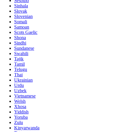
Sesotho
Sinhala
Slovak
Slovenian
Somali
Samoan
Scots Gaelic
Shona
Sindhi
Sundanese
Swahili
Tajik
Tamil
Telugu
Thai
Ukrainian
Urdu
Uzbek
Vietnamese
Welsh
Xhosa
Yiddish
Yoruba
Zulu
Kinyarwanda