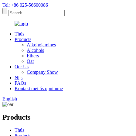
Tel: +86 025-56600086
Thús
Products
Alkoholamines
Alcohols
Ethers
Oar
Oer Us
Company Show
Nijs
FAQs
Kontakt mei ús opnimme
English
Products
Thús
Products