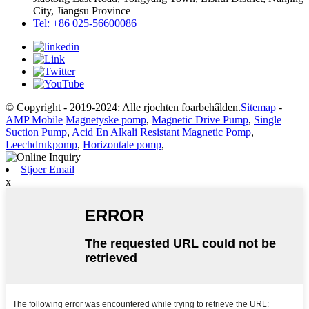
City, Jiangsu Province
Tel: +86 025-56600086
© Copyright - 2019-2024: Alle rjochten foarbehâlden.
Sitemap
-
AMP Mobile
Magnetyske pomp
,
Magnetic Drive Pump
,
Single
Suction Pump
,
Acid En Alkali Resistant Magnetic Pomp
,
Leechdrukpomp
,
Horizontale pomp
,
Stjoer Email
x