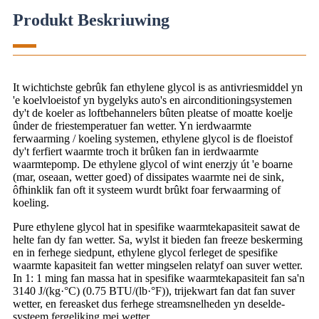
Produkt Beskriuwing
It wichtichste gebrûk fan ethylene glycol is as antivriesmiddel yn
'e koelvloeistof yn bygelyks auto's en airconditioningsystemen
dy't de koeler as loftbehannelers bûten pleatse of moatte koelje
ûnder de friestemperatuer fan wetter. Yn ierdwaarmte
ferwaarming / koeling systemen, ethylene glycol is de floeistof
dy't ferfiert waarmte troch it brûken fan in ierdwaarmte
waarmtepomp. De ethylene glycol of wint enerzjy út 'e boarne
(mar, oseaan, wetter goed) of dissipates waarmte nei de sink,
ôfhinklik fan oft it systeem wurdt brûkt foar ferwaarming of
koeling.
Pure ethylene glycol hat in spesifike waarmtekapasiteit sawat de
helte fan dy fan wetter. Sa, wylst it bieden fan freeze beskerming
en in ferhege siedpunt, ethylene glycol ferleget de spesifike
waarmte kapasiteit fan wetter mingselen relatyf oan suver wetter.
In 1: 1 ming fan massa hat in spesifike waarmtekapasiteit fan sa'n
3140 J/(kg·°C) (0.75 BTU/(lb·°F)), trijekwart fan dat fan suver
wetter, en fereasket dus ferhege streamsnelheden yn deselde-
systeem fergeliking mei wetter.