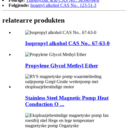
Foarige:
Thioglycolic acid CAS No.. 34590-94-8
Folgjende:
Isoamyl alkohol CAS No.. 123-51-3
relatearre produkten
Isopropyl alkohol CAS No.. 67-63-0
Propylene Glycol Methyl Ether
Stainless Steel Magnetic Pomp Heat
Conduction O ...